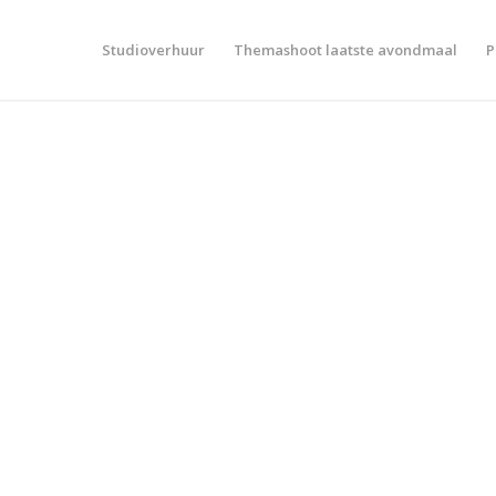
Studioverhuur
Themashoot laatste avondmaal
P