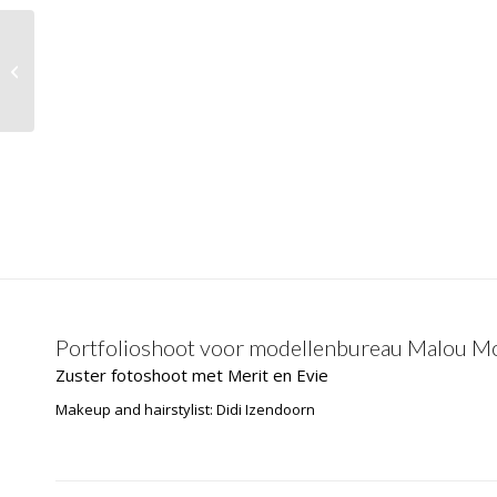
Bridget, Renaldo, Joy, Esther en
Chantel – Division models
Portfolioshoot voor modellenbureau Malou 
Zuster fotoshoot met Merit en Evie
Makeup and hairstylist: Didi Izendoorn