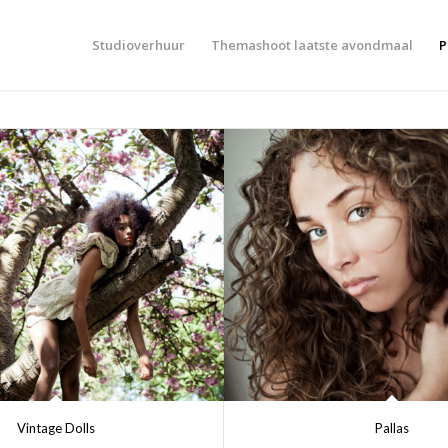
Studioverhuur
Themashoot laatste avondmaal
P
Vintage Dolls
Pallas