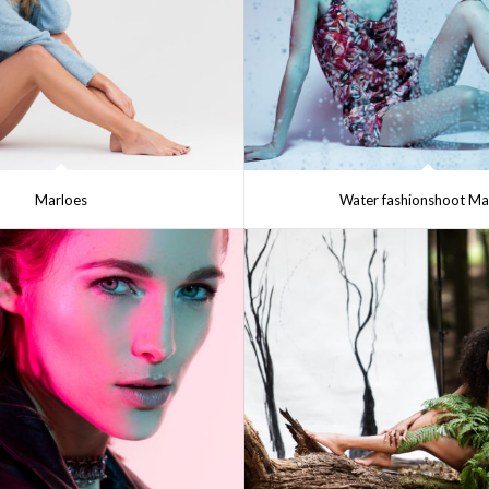
Marloes
Water fashionshoot Ma