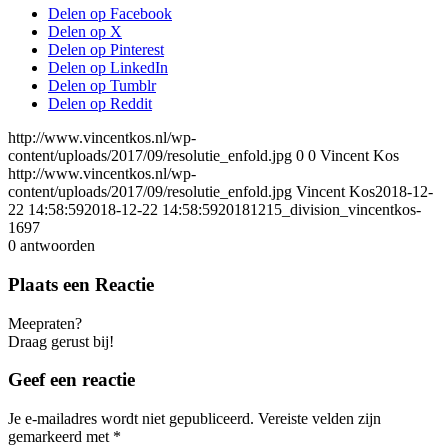
Delen op Facebook
Delen op X
Delen op Pinterest
Delen op LinkedIn
Delen op Tumblr
Delen op Reddit
http://www.vincentkos.nl/wp-
content/uploads/2017/09/resolutie_enfold.jpg
0
0
Vincent Kos
http://www.vincentkos.nl/wp-
content/uploads/2017/09/resolutie_enfold.jpg
Vincent Kos
2018-12-
22 14:58:59
2018-12-22 14:58:59
20181215_division_vincentkos-
1697
0
antwoorden
Plaats een Reactie
Meepraten?
Draag gerust bij!
Geef een reactie
Je e-mailadres wordt niet gepubliceerd.
Vereiste velden zijn
gemarkeerd met
*