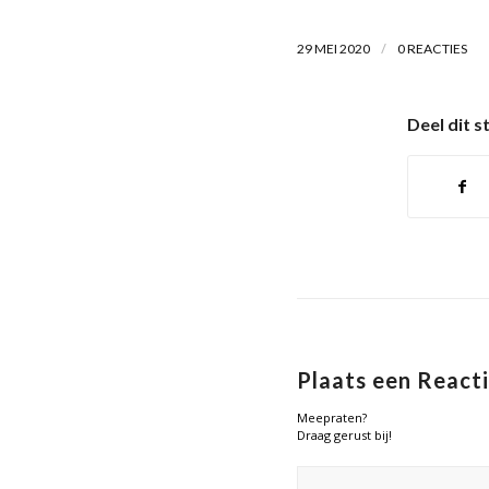
/
29 MEI 2020
0 REACTIES
Deel dit s
Plaats een React
Meepraten?
Draag gerust bij!