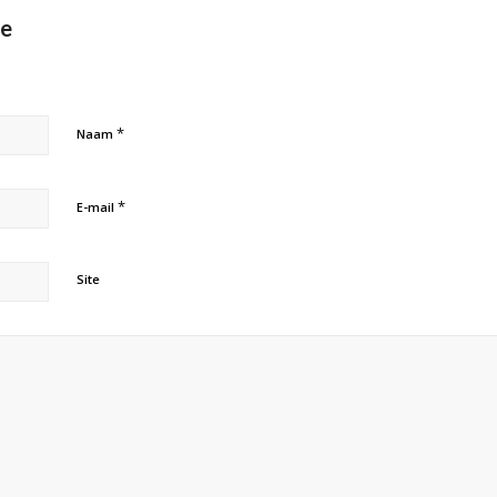
ie
*
Naam
*
E-mail
Site