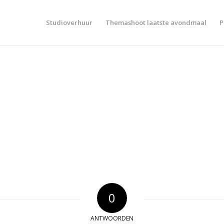
Studioverhuur
Themashoot laatste avondmaal
P
0
ANTWOORDEN