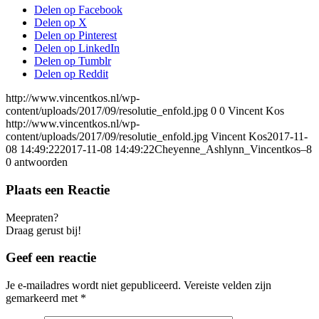
Delen op Facebook
Delen op X
Delen op Pinterest
Delen op LinkedIn
Delen op Tumblr
Delen op Reddit
http://www.vincentkos.nl/wp-
content/uploads/2017/09/resolutie_enfold.jpg
0
0
Vincent Kos
http://www.vincentkos.nl/wp-
content/uploads/2017/09/resolutie_enfold.jpg
Vincent Kos
2017-11-
08 14:49:22
2017-11-08 14:49:22
Cheyenne_Ashlynn_Vincentkos–8
0
antwoorden
Plaats een Reactie
Meepraten?
Draag gerust bij!
Geef een reactie
Je e-mailadres wordt niet gepubliceerd.
Vereiste velden zijn
gemarkeerd met
*