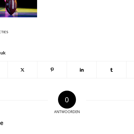
CTIES
tuk
0
ANTWOORDEN
ie