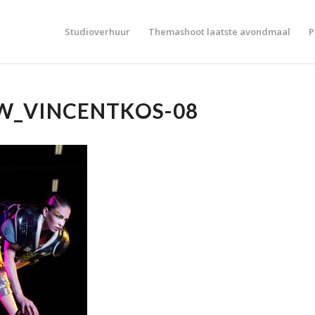
Studioverhuur
Themashoot laatste avondmaal
P
W_VINCENTKOS-08