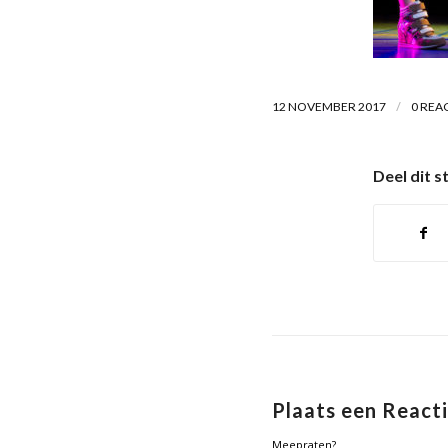
/
12 NOVEMBER 2017
0 REA
Deel dit s
Plaats een React
Meepraten?