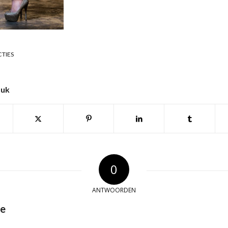
CTIES
tuk
0
ANTWOORDEN
ie