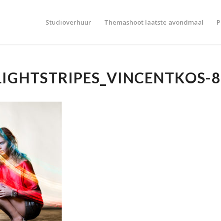
Studioverhuur
Themashoot laatste avondmaal
P
LIGHTSTRIPES_VINCENTKOS-8