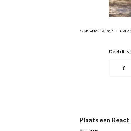
/
12 NOVEMBER 2017
0 REA
Deel dit s
Plaats een React
Meepraten?