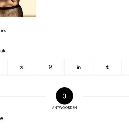
TIES
tuk
0
ANTWOORDEN
ie