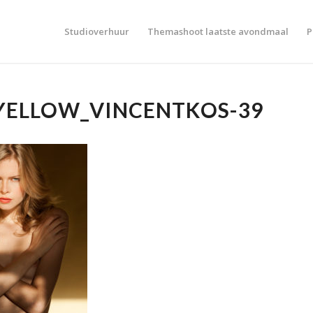
Studioverhuur
Themashoot laatste avondmaal
P
_YELLOW_VINCENTKOS-39