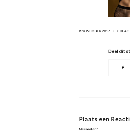
/
8 NOVEMBER 2017
0 REAC
Deel dit s
Plaats een React
Meepraten?