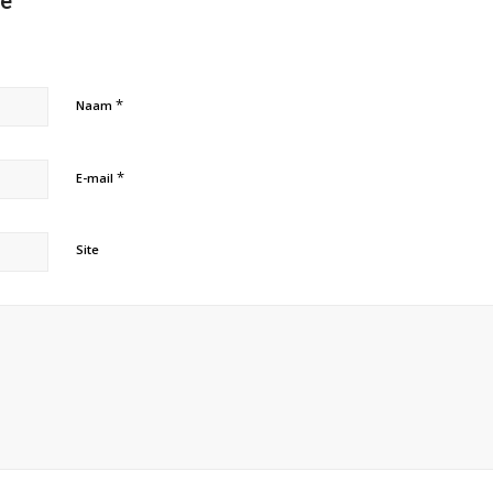
ie
*
Naam
*
E-mail
Site