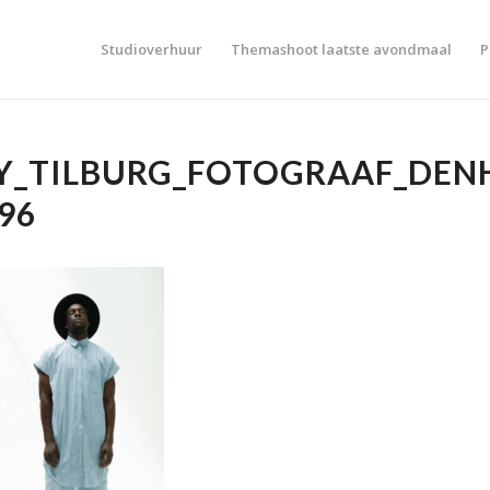
Studioverhuur
Themashoot laatste avondmaal
P
Y_TILBURG_FOTOGRAAF_DEN
96