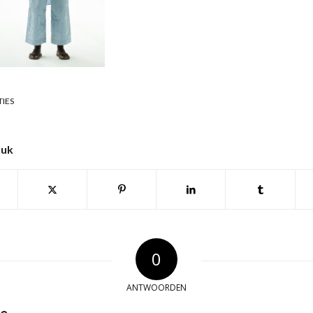
TIES
tuk
0
ANTWOORDEN