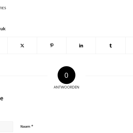
TIES
tuk
0
ANTWOORDEN
ie
*
Naam