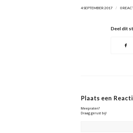
/
4 SEPTEMBER 2017
0 REAC
Deel dit s
Plaats een React
Meepraten?
Draag gerust bij!