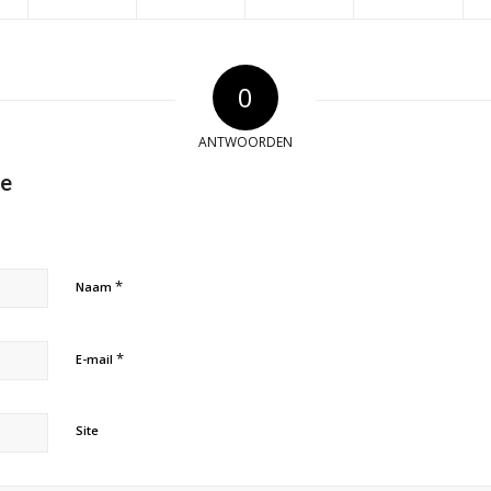
0
ANTWOORDEN
ie
*
Naam
*
E-mail
Site