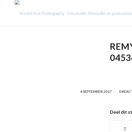
REM
0453
/
4 SEPTEMBER 2017
0 REAC
Deel dit s