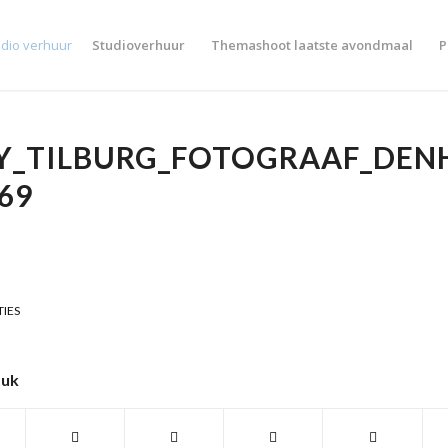
Studioverhuur
Themashoot laatste avondmaal
P
Y_TILBURG_FOTOGRAAF_DEN
69
TIES
tuk