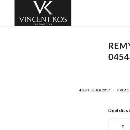
REM
0454
/
4 SEPTEMBER 2017
0 REAC
Deel dit s