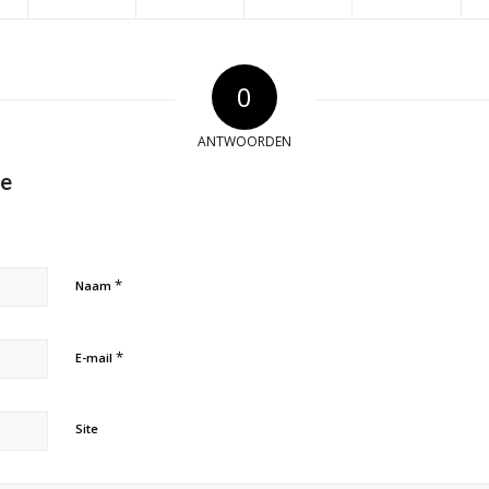
0
ANTWOORDEN
ie
*
Naam
*
E-mail
Site