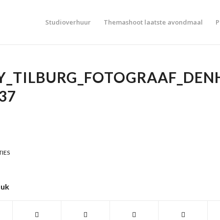
Studioverhuur
Themashoot laatste avondmaal
P
Y_TILBURG_FOTOGRAAF_DEN
37
TIES
tuk