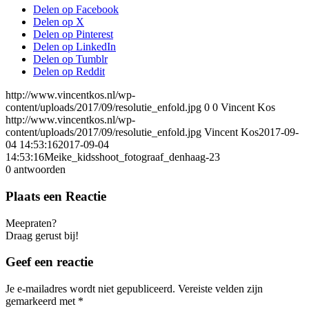
Delen op Facebook
Delen op X
Delen op Pinterest
Delen op LinkedIn
Delen op Tumblr
Delen op Reddit
http://www.vincentkos.nl/wp-
content/uploads/2017/09/resolutie_enfold.jpg
0
0
Vincent Kos
http://www.vincentkos.nl/wp-
content/uploads/2017/09/resolutie_enfold.jpg
Vincent Kos
2017-09-
04 14:53:16
2017-09-04
14:53:16
Meike_kidsshoot_fotograaf_denhaag-23
0
antwoorden
Plaats een Reactie
Meepraten?
Draag gerust bij!
Geef een reactie
Je e-mailadres wordt niet gepubliceerd.
Vereiste velden zijn
gemarkeerd met
*