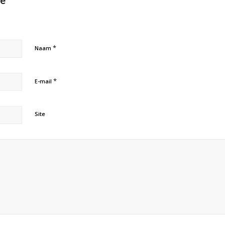
ie
*
Naam
*
E-mail
Site