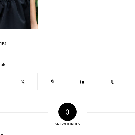
TIES
tuk
0
ANTWOORDEN