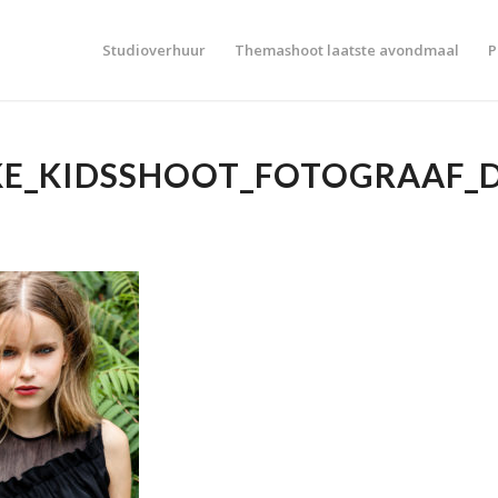
Studioverhuur
Themashoot laatste avondmaal
P
KE_KIDSSHOOT_FOTOGRAAF_