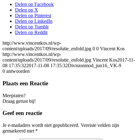
Delen op Facebook
Delen op X
Delen op Pinterest
Delen op LinkedIn
Delen op Tumblr
Delen op Reddit
http://www.vincentkos.nl/wp-
content/uploads/2017/09/resolutie_enfold.jpg
0
0
Vincent Kos
http://www.vincentkos.nl/wp-
content/uploads/2017/09/resolutie_enfold.jpg
Vincent Kos
2017-11-
08 17:35:32
2017-11-08 17:35:32
Divisionmod_jun16_VK-9
0
antwoorden
Plaats een Reactie
Meepraten?
Draag gerust bij!
Geef een reactie
Je e-mailadres wordt niet gepubliceerd.
Vereiste velden zijn
gemarkeerd met
*