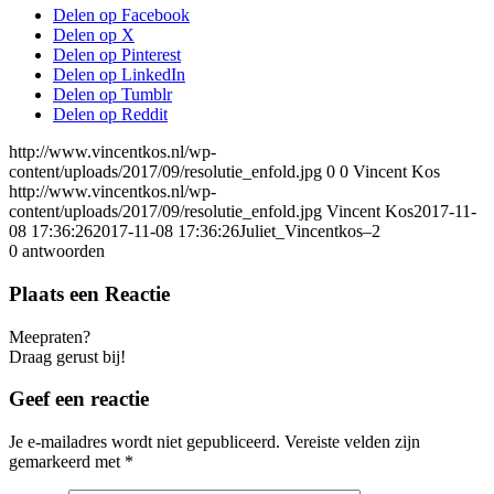
Delen op Facebook
Delen op X
Delen op Pinterest
Delen op LinkedIn
Delen op Tumblr
Delen op Reddit
http://www.vincentkos.nl/wp-
content/uploads/2017/09/resolutie_enfold.jpg
0
0
Vincent Kos
http://www.vincentkos.nl/wp-
content/uploads/2017/09/resolutie_enfold.jpg
Vincent Kos
2017-11-
08 17:36:26
2017-11-08 17:36:26
Juliet_Vincentkos–2
0
antwoorden
Plaats een Reactie
Meepraten?
Draag gerust bij!
Geef een reactie
Je e-mailadres wordt niet gepubliceerd.
Vereiste velden zijn
gemarkeerd met
*