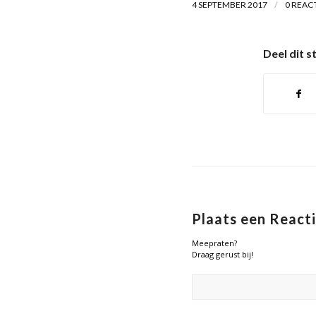
/
4 SEPTEMBER 2017
0 REAC
Deel dit s
Plaats een React
Meepraten?
Draag gerust bij!