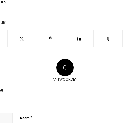
TIES
tuk
0
ANTWOORDEN
ie
*
Naam