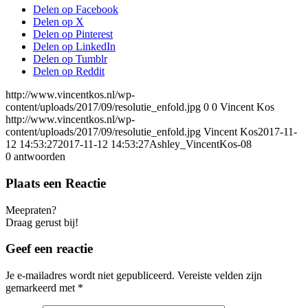
Delen op Facebook
Delen op X
Delen op Pinterest
Delen op LinkedIn
Delen op Tumblr
Delen op Reddit
http://www.vincentkos.nl/wp-
content/uploads/2017/09/resolutie_enfold.jpg
0
0
Vincent Kos
http://www.vincentkos.nl/wp-
content/uploads/2017/09/resolutie_enfold.jpg
Vincent Kos
2017-11-
12 14:53:27
2017-11-12 14:53:27
Ashley_VincentKos-08
0
antwoorden
Plaats een Reactie
Meepraten?
Draag gerust bij!
Geef een reactie
Je e-mailadres wordt niet gepubliceerd.
Vereiste velden zijn
gemarkeerd met
*