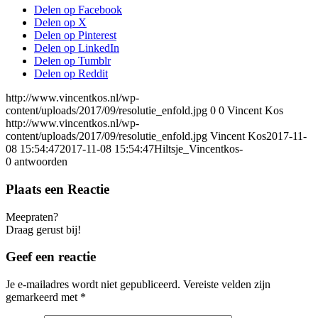
Delen op Facebook
Delen op X
Delen op Pinterest
Delen op LinkedIn
Delen op Tumblr
Delen op Reddit
http://www.vincentkos.nl/wp-
content/uploads/2017/09/resolutie_enfold.jpg
0
0
Vincent Kos
http://www.vincentkos.nl/wp-
content/uploads/2017/09/resolutie_enfold.jpg
Vincent Kos
2017-11-
08 15:54:47
2017-11-08 15:54:47
Hiltsje_Vincentkos-
0
antwoorden
Plaats een Reactie
Meepraten?
Draag gerust bij!
Geef een reactie
Je e-mailadres wordt niet gepubliceerd.
Vereiste velden zijn
gemarkeerd met
*