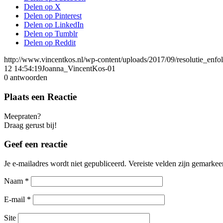
Delen op X
Delen op Pinterest
Delen op LinkedIn
Delen op Tumblr
Delen op Reddit
http://www.vincentkos.nl/wp-content/uploads/2017/09/resolutie_enfol
12 14:54:19
Joanna_VincentKos-01
0
antwoorden
Plaats een Reactie
Meepraten?
Draag gerust bij!
Geef een reactie
Je e-mailadres wordt niet gepubliceerd.
Vereiste velden zijn gemarke
Naam
*
E-mail
*
Site