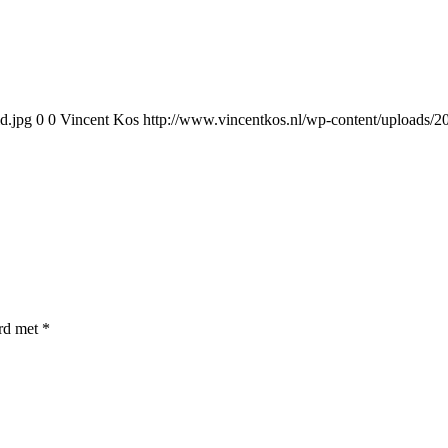
d.jpg
0
0
Vincent Kos
http://www.vincentkos.nl/wp-content/uploads/20
erd met
*