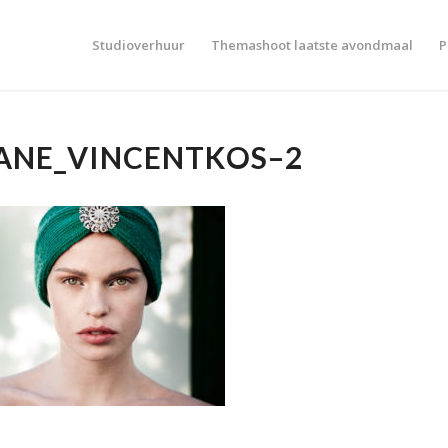
Studioverhuur
Themashoot laatste avondmaal
P
IANE_VINCENTKOS–2