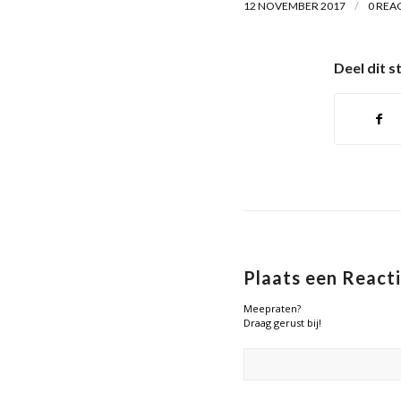
/
12 NOVEMBER 2017
0 REA
Deel dit s
Plaats een React
Meepraten?
Draag gerust bij!