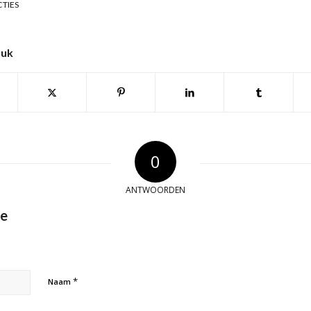
CTIES
tuk
0
ANTWOORDEN
ie
*
Naam