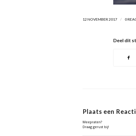
/
12 NOVEMBER 2017
0 REA
Deel dit s
Plaats een React
Meepraten?
Draag gerust bij!