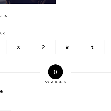
CTIES
tuk
0
ANTWOORDEN
ie