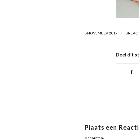
/
8 NOVEMBER 2017
0 REAC
Deel dit s
Plaats een React
Meepraten?