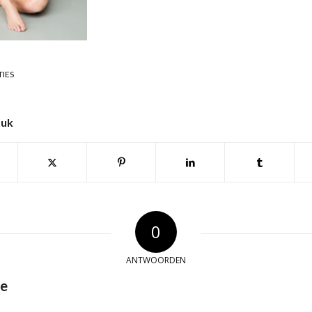
TIES
tuk
0
ANTWOORDEN
ie