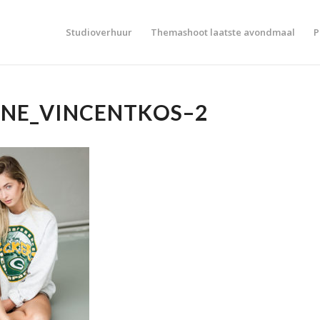
Studioverhuur
Themashoot laatste avondmaal
P
NNE_VINCENTKOS–2