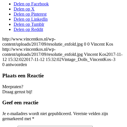
Delen op Facebook
Delen op X
Delen op Pinterest
Delen op LinkedIn
Delen op Tumblr
Delen op Reddit
http://www.vincentkos.nl/wp-
content/uploads/2017/09/resolutie_enfold.jpg
0
0
Vincent Kos
http://www.vincentkos.nl/wp-
content/uploads/2017/09/resolutie_enfold.jpg
Vincent Kos
2017-11-
12 15:32:02
2017-11-12 15:32:02
Vintage_Dolls_VincentKos–3
0
antwoorden
Plaats een Reactie
Meepraten?
Draag gerust bij!
Geef een reactie
Je e-mailadres wordt niet gepubliceerd.
Vereiste velden zijn
gemarkeerd met
*