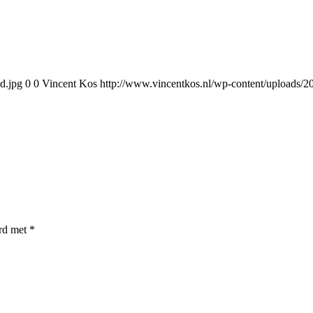
d.jpg
0
0
Vincent Kos
http://www.vincentkos.nl/wp-content/uploads/20
erd met
*