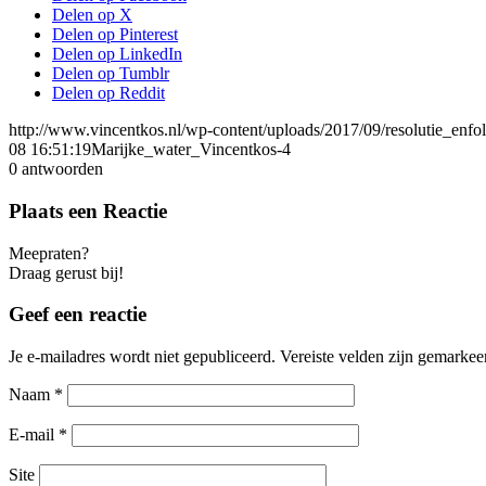
Delen op X
Delen op Pinterest
Delen op LinkedIn
Delen op Tumblr
Delen op Reddit
http://www.vincentkos.nl/wp-content/uploads/2017/09/resolutie_enfol
08 16:51:19
Marijke_water_Vincentkos-4
0
antwoorden
Plaats een Reactie
Meepraten?
Draag gerust bij!
Geef een reactie
Je e-mailadres wordt niet gepubliceerd.
Vereiste velden zijn gemarke
Naam
*
E-mail
*
Site