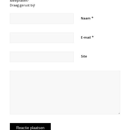
Meepraten?
Draag gerust bij!
*
Naam
*
E-mail
Site